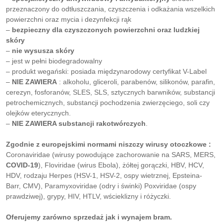
przeznaczony do odtłuszczania, czyszczenia i odkażania wszelkich
powierzchni oraz mycia i dezynfekcji rąk
–
bezpieczny dla czyszczonych powierzchni oraz ludzkiej
skóry
–
nie wysusza skóry
– jest w pełni biodegradowalny
– produkt wegański: posiada międzynarodowy certyfikat V-Label
–
NIE ZAWIERA
: alkoholu, gliceroli, parabenów, silikonów, parafin,
cerezyn, fosforanów, SLES, SLS, sztycznych barwników, substancji
petrochemicznych, substancji pochodzenia zwierzęciego, soli czy
olejków eterycznych.
–
NIE ZAWIERA substancji rakotwórczych
.
Zgodnie z europejskimi normami niszczy wirusy otoczkowe :
Coronaviridae (wirusy powodujące zachorowanie na SARS, MERS,
COVID-19
), Floviridae (wirus Ebola), żółtej gorączki, HBV, HCV,
HDV, rodzaju Herpes (HSV-1, HSV-2, ospy wietrznej, Epsteina-
Barr, CMV), Paramyxoviridae (odry i świnki) Poxviridae (ospy
prawdziwej), grypy, HIV, HTLV, wścieklizny i różyczki.
Oferujemy zarówno sprzedaż jak i wynajem bram.