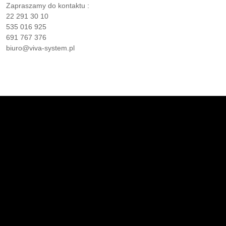
Zapraszamy do kontaktu :
22 291 30 10
535 016 925
691 767 376
biuro@viva-system.pl