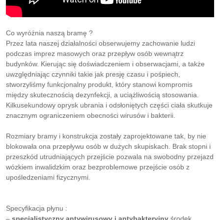
Co wyróżnia naszą bramę ?
Przez lata naszej działalności obserwujemy zachowanie ludzi
podczas imprez masowych oraz przepływ osób wewnątrz
budynków. Kierując się doświadczeniem i obserwacjami, a także
uwzględniając czynniki takie jak presję czasu i pośpiech,
stworzyliśmy funkcjonalny produkt, który stanowi kompromis
między skutecznością dezynfekcji, a uciążliwością stosowania.
Kilkusekundowy oprysk ubrania i odsłoniętych części ciała skutkuje
znacznym ograniczeniem obecności wirusów i bakterii.
Rozmiary bramy i konstrukcja zostały zaprojektowane tak, by nie
blokowała ona przepływu osób w dużych skupiskach. Brak stopni i
przeszkód utrudniających przejście pozwala na swobodny przejazd
wózkiem inwalidzkim oraz bezproblemowe przejście osób z
upośledzeniami fizycznymi.
Specyfikacja płynu :
–
specjalistyczny antywirusowy i antybakteryjny
środek