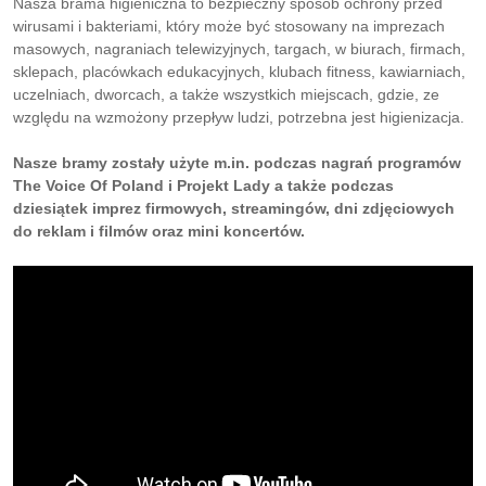
Nasza brama higieniczna to bezpieczny sposób ochrony przed
wirusami i bakteriami, który może być stosowany na imprezach
masowych, nagraniach telewizyjnych, targach, w biurach, firmach,
sklepach, placówkach edukacyjnych, klubach fitness, kawiarniach,
uczelniach, dworcach, a także wszystkich miejscach, gdzie, ze
względu na wzmożony przepływ ludzi, potrzebna jest higienizacja.
Nasze bramy zostały użyte m.in. podczas nagrań programów
The Voice Of Poland i Projekt Lady a także podczas
dziesiątek imprez firmowych, streamingów, dni zdjęciowych
do reklam i filmów oraz mini koncertów.