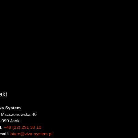
akt
va System
. Mszczonowska 40
-090 Janki
l.
+48 (22) 291 30 10
mail:
biuro@viva-system.pl