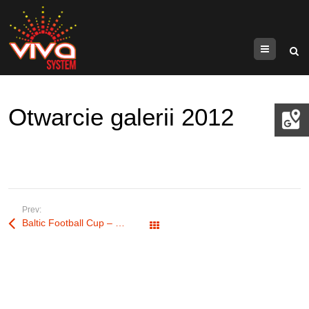
Menu
Otwarcie galerii 2012
Prev:
Baltic Football Cup – pokaz konfetti z dwóch armatek
Wszystkie wpisy