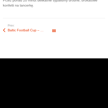
Przez ponad 20 minut delikatnie sypaliśmy drobne, brokatowe
konfetti na tancerkę.
Prev:
Baltic Football Cup – pokaz konfetti z dwóch armatek
Wszystkie wpisy