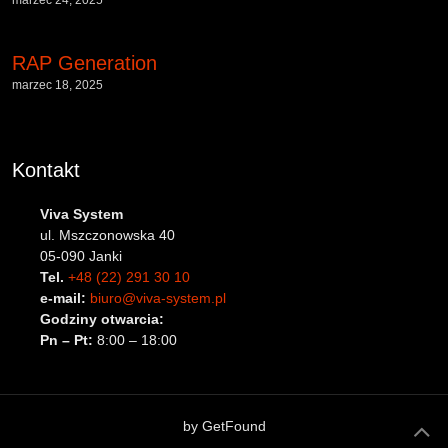
RAP Generation
marzec 18, 2025
Kontakt
Viva System
ul. Mszczonowska 40
05-090 Janki
Tel.
+48 (22) 291 30 10
e-mail:
biuro@viva-system.pl
Godziny otwarcia:
Pn – Pt:
8:00 – 18:00
by
GetFound
B