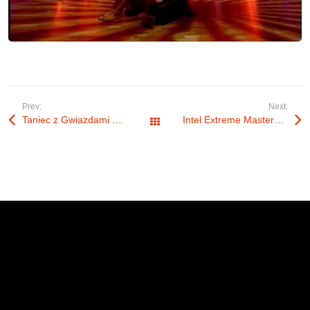
Prev:
Next:
Taniec z Gwiazdami – spadające balony
Intel Extreme Masters 2013
Wszystkie wpisy