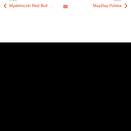
Prev:
Next:
Mydelniczki Red Bull 2012
MayDay Polska
All Works