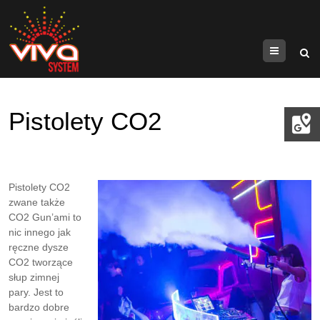
Menu
Pistolety CO2
Pistolety CO2
zwane także
CO2 Gun’ami to
nic innego jak
ręczne dysze
CO2 tworzące
słup zimnej
pary. Jest to
bardzo dobre