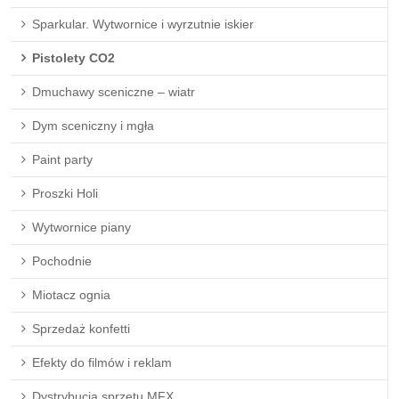
Sparkular. Wytwornice i wyrzutnie iskier
Pistolety CO2
Dmuchawy sceniczne – wiatr
Dym sceniczny i mgła
Paint party
Proszki Holi
Wytwornice piany
Pochodnie
Miotacz ognia
Sprzedaż konfetti
Efekty do filmów i reklam
Dystrybucja sprzętu MFX