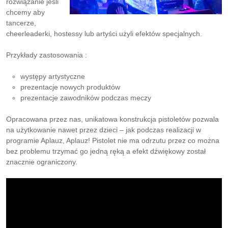
rozwiązanie jeśli
chcemy aby
tancerze,
cheerleaderki, hostessy lub artyści użyli efektów specjalnych.
Przykłady zastosowania :
występy artystyczne
prezentacje nowych produktów
prezentacje zawodników podczas meczy
Opracowana przez nas, unikatowa konstrukcja pistoletów pozwala
na użytkowanie nawet przez dzieci – jak podczas realizacji w
programie Aplauz, Aplauz! Pistolet nie ma odrzutu przez co można
bez problemu trzymać go jedną ręką a efekt dźwiękowy został
znacznie ograniczony.