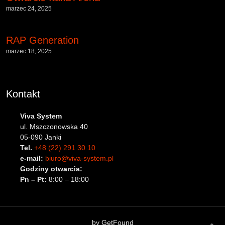
marzec 24, 2025
RAP Generation
marzec 18, 2025
Kontakt
Viva System
ul. Mszczonowska 40
05-090 Janki
Tel.
+48 (22) 291 30 10
e-mail:
biuro@viva-system.pl
Godziny otwarcia:
Pn – Pt:
8:00 – 18:00
by
GetFound
B