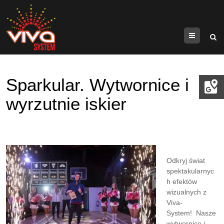
Menu
Sparkular. Wytwornice i
wyrzutnie iskier
Odkryj świat
spektakularnyc
h efektów
wizualnych z
Viva-
System! Nasze
wytwornice i