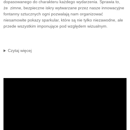
dopasowanego do charakteru każdego wydarzenia. Sprawia to,
że zimne, bezpieczne iskry wytwarzane przez nasze innowacyjne
fontanny sztucznych ogni pozwalają nam organizować
niesamowite pokazy sparkular, które są nie tylko niezawodne, ale
przede wszystkim imponujące pod względem wizualnym.
Czytaj więcej