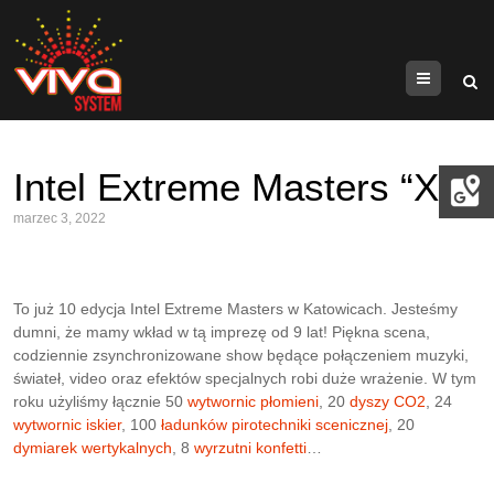
Menu
Intel Extreme Masters “X”
marzec 3, 2022
To już 10 edycja Intel Extreme Masters w Katowicach. Jesteśmy
dumni, że mamy wkład w tą imprezę od 9 lat! Piękna scena,
codziennie zsynchronizowane show będące połączeniem muzyki,
świateł, video oraz efektów specjalnych robi duże wrażenie. W tym
roku użyliśmy łącznie 50
wytwornic płomieni
, 20
dyszy CO2
, 24
wytwornic iskier
, 100
ładunków pirotechniki scenicznej
, 20
dymiarek wertykalnych
, 8
wyrzutni konfetti
…