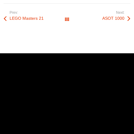
Prev:
Next:
LEGO Masters 21
ASOT 1000
All Works